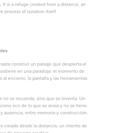
t is a refuge created from a distance, an
 process of isolation itself.
bles
hasta construir un paisaje que despierta el
e sostiene en una paradoja: el momento de
 al encierro, la pantalla y las herramientas
ue no se recuerda, sino que se inventa. Un
 como eco de lo que se ansía y no se tiene.
 y ausencia, entre memoria y construcción.
o creado desde la distancia, un intento de
eso de encierro creativo.