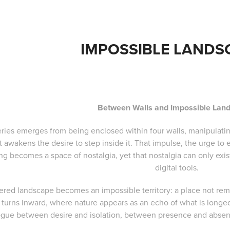
IMPOSSIBLE LANDS
Between Walls and Impossible Lan
eries emerges from being enclosed within four walls, manipulati
t awakens the desire to step inside it. That impulse, the urge to 
ing becomes a space of nostalgia, yet that nostalgia can only ex
digital tools.
ered landscape becomes an impossible territory: a place not r
 turns inward, where nature appears as an echo of what is longe
ogue between desire and isolation, between presence and abse