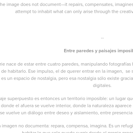
the image does not document—it repairs, compensates, imagines. I
attempt to inhabit what can only arise through the creative
--
Entre paredes y paisajes imposi
rie nace de estar entre cuatro paredes, manipulando fotografías 
 de habitarlo. Ese impulso, el de querer entrar en la imagen, s
 es un espacio de nostalgia, pero esa nostalgia sólo existe gracias
digitales.
saje superpuesto es entonces un territorio imposible: un lugar q
 donde el afuera se vuelve interior, donde la naturaleza aparece
 se vuelve un diálogo entre deseo y aislamiento, entre presencia
a imagen no documenta: repara, compensa, imagina. Es un refugi
habitar lo que solo puede surgir desde el propio proc