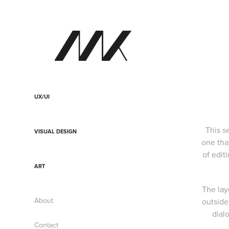
UX/UI
This s
VISUAL DESIGN
one tha
of edit
ART
The lay
About
outside
dial
Contact