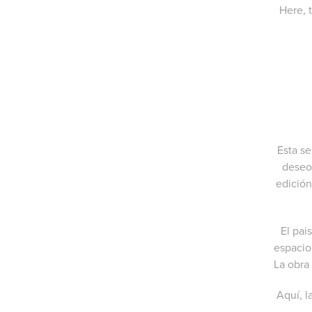
Here, 
Esta se
deseo
edición
El pai
espacio
La obra
Aquí, l